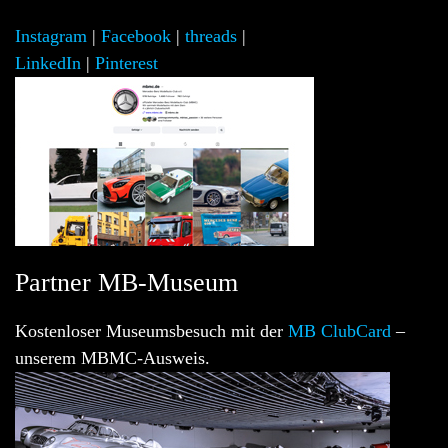
Instagram
|
Facebook
|
threads
|
LinkedIn
|
Pinterest
Partner MB-Museum
Kostenloser Museumsbesuch mit der
MB ClubCard
–
unserem MBMC-Ausweis.