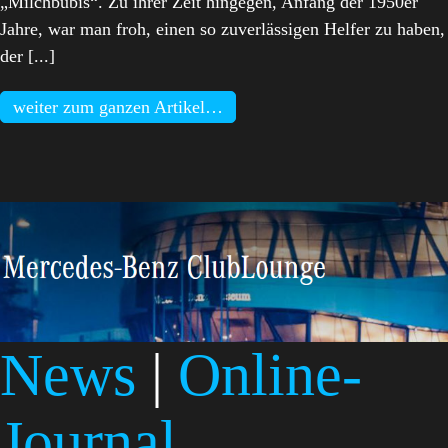
„Milchbubis“. Zu ihrer Zeit hingegen, Anfang der 1950er
Jahre, war man froh, einen so zuverlässigen Helfer zu haben,
der [...]
weiter zum ganzen Artikel…
News
|
Online-
Journal