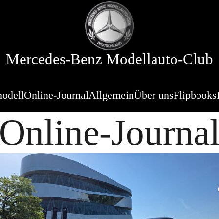
Mercedes-Benz Modellauto-Club
odell
Online-Journal
Allgemein
Über uns
Flipbooks
Online-Journa