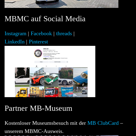
MBMC auf Social Media
Instagram
|
Facebook
|
threads
|
LinkedIn
|
Pinterest
Partner MB-Museum
Kostenloser Museumsbesuch mit der
MB ClubCard
–
unserem MBMC-Ausweis.