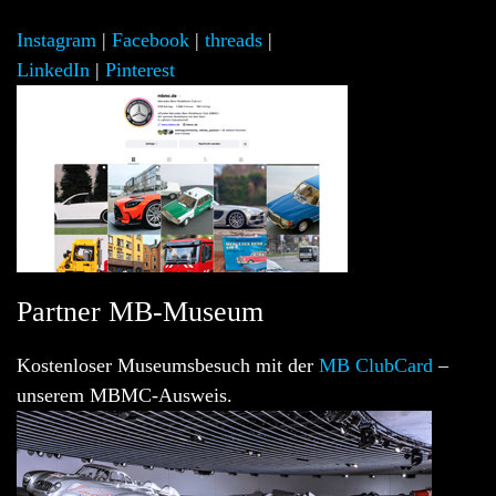
Instagram
|
Facebook
|
threads
|
LinkedIn
|
Pinterest
Partner MB-Museum
Kostenloser Museumsbesuch mit der
MB ClubCard
–
unserem MBMC-Ausweis.