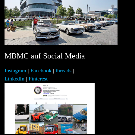
MBMC auf Social Media
Instagram
|
Facebook
|
threads
|
LinkedIn
|
Pinterest