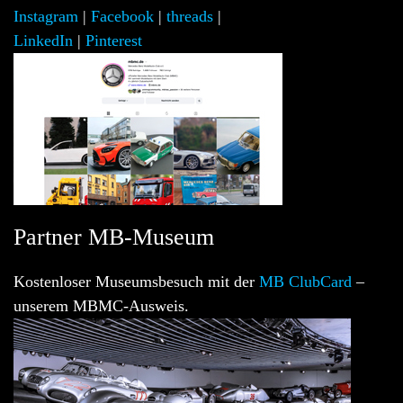
Instagram
|
Facebook
|
threads
|
LinkedIn
|
Pinterest
Partner MB-Museum
Kostenloser Museumsbesuch mit der
MB ClubCard
–
unserem MBMC-Ausweis.