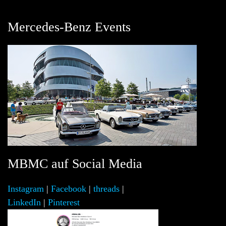
Mercedes-Benz Events
MBMC auf Social Media
Instagram
|
Facebook
|
threads
|
LinkedIn
|
Pinterest