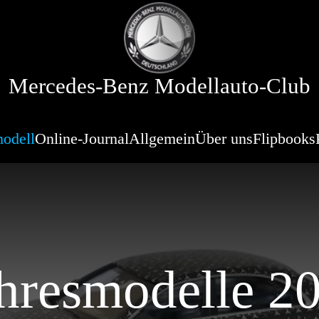
Mercedes-Benz Modellauto-Club
odell
Online-Journal
Allgemein
Über uns
Flipbooks
esmodelle 20