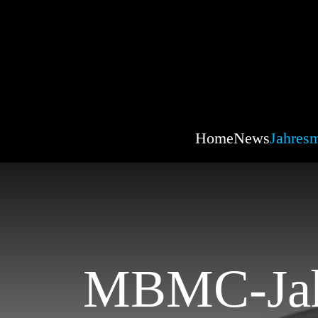
Home
News
Jahresm
MBMC-Jahr