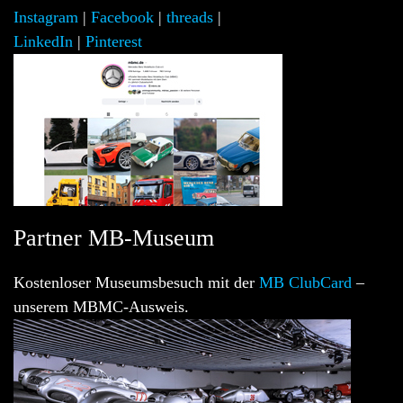
Instagram
|
Facebook
|
threads
|
LinkedIn
|
Pinterest
Partner MB-Museum
Kostenloser Museumsbesuch mit der
MB ClubCard
–
unserem MBMC-Ausweis.